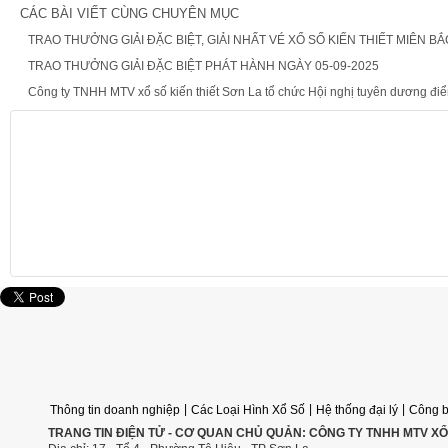
CÁC BÀI VIẾT CÙNG CHUYÊN MỤC
TRAO THƯỞNG GIẢI ĐẶC BIỆT, GIẢI NHẤT VÉ XỔ SỐ KIẾN THIẾT MIÊN BẮ
TRAO THƯỞNG GIẢI ĐẶC BIỆT PHÁT HÀNH NGÀY 05-09-2025
Công ty TNHH MTV xổ số kiến thiết Sơn La tổ chức Hội nghị tuyên dương điển h
Ý kiến bạn đọc
Click để bình luận
|
|
|
Thông tin doanh nghiệp
Các Loại Hình Xổ Số
Hệ thống đại lý
Công b
TRANG TIN ĐIỆN TỬ - CƠ QUAN CHỦ QUẢN: CÔNG TY TNHH MTV XỔ