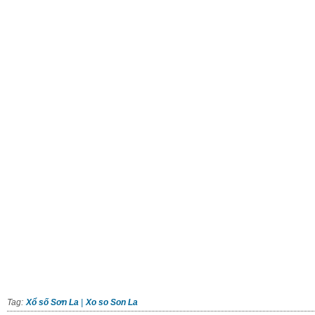
Tag:
Xổ số Sơn La
|
Xo so Son La