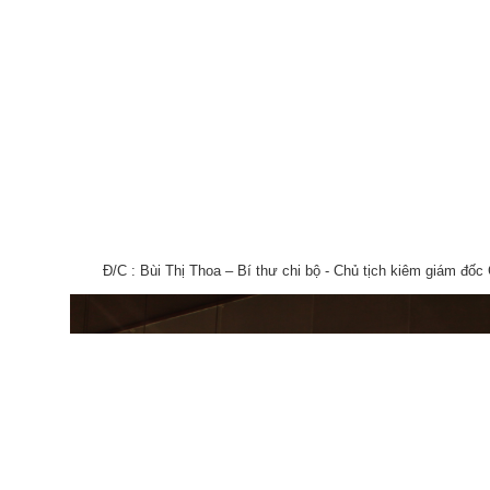
Đ/C : Bùi Thị Thoa – Bí thư chi bộ - Chủ tịch kiêm giám 