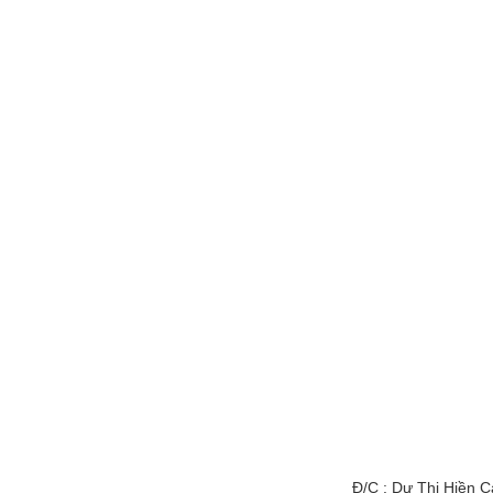
Đ/C : Dư Thị Hiền C