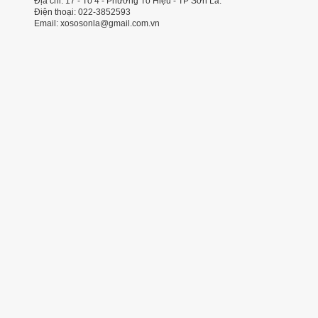
Địa chỉ: 17 - Tổ 4 - Phường Tô Hiệu - TP Sơn La.
Điện thoại: 022-3852593
Email: xososonla@gmail.com.vn