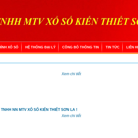
HÌNH XỔ SỐ
HỆ THỐNG ĐẠI LÝ
CÔNG BỐ THÔNG TIN
TIN TỨC
LIÊN H
Xem chi tiết
TNHH NN MTV XỔ SỐ KIẾN THIẾT SƠN LA !
Xem chi tiết