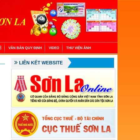
Ệ
VĂN BẢN QUY ĐỊNH
VIDEO
THƯ VIỆN ẢNH
LIÊN KẾT WEBSITE