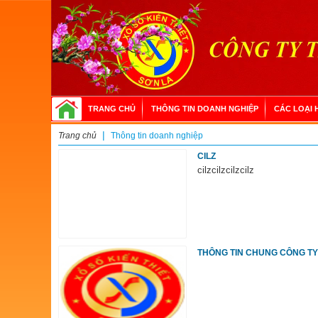
TRANG CHỦ
THÔNG TIN DOANH NGHIỆP
CÁC LOẠI 
|
Trang chủ
Thông tin doanh nghiệp
CILZ
cilzcilzcilzcilz
THÔNG TIN CHUNG CÔNG TY 