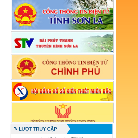
LƯỢT TRUY CẬP